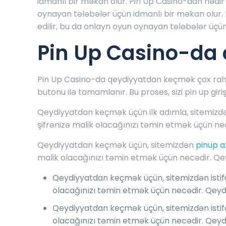
idmanlı bir məkan olur. Pin Up Casino-dan nədir 
oynayan tələbələr üçün idmanlı bir məkan olur. 
edilir, bu da onlayn oyun oynayan tələbələr üçün
Pin Up Casino-da
Pin Up Casino-da qeydiyyatdan keçmək çox rahat 
butonu ilə tamamlanır. Bu proses, sizi pin up giriş
Qeydiyyatdan keçmək üçün ilk adımla, sitemizdə
şifrənizə malik olacağınızı təmin etmək üçün ne
Qeydiyyatdan keçmək üçün, sitemizdən
pinup a
malik olacağınızı təmin etmək üçün necədir. Qe
Qeydiyyatdan keçmək üçün, sitemizdən istifa
olacağınızı təmin etmək üçün necədir. Qeyd
Qeydiyyatdan keçmək üçün, sitemizdən istifa
olacağınızı təmin etmək üçün necədir. Qeyd