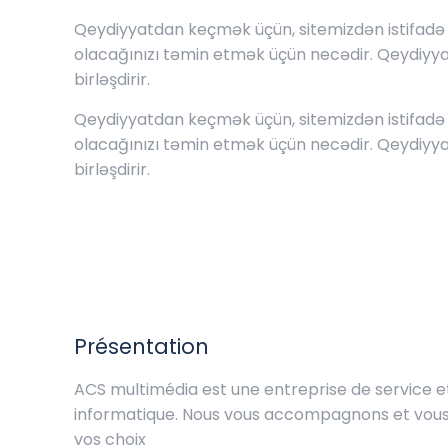
Qeydiyyatdan keçmək üçün, sitemizdən istifadə 
olacağınızı təmin etmək üçün necədir. Qeydiyyat
birləşdirir.
Qeydiyyatdan keçmək üçün, sitemizdən istifadə 
olacağınızı təmin etmək üçün necədir. Qeydiyyat
birləşdirir.
Présentation
ACS multimédia est une entreprise de service e
informatique. Nous vous accompagnons et vous
vos choix