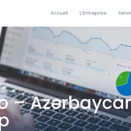
Accueil
L’Entreprise
Servi
no – Azərbayca
p