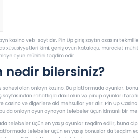
kazino veb-saytıdır. Pin Up giriş saytın asasını təkmilləşd
s xüsusiyyətləri kimi, geniş oyun kataloqu, müraciət mühitl
layn oyun mühitini təqdim edir.
nədir bilərsiniz?
sahəsi olan onlayn kazino. Bu platformada oyunlar, bonus
iş sayfasından rahatlıqla daxil olun və pinup oyunları tərə
live casino və digərlərə aid məhsullar yer alır. Pin Up Cas
, bu da onlayn oyun oynayan tələbələr üçün idmanlı bir mə
da tələbələr üçün ən yaxşı oyunlar təqdim edilir, buna cip 
 platformada tələbələr üçün ən yaxşı bonuslar da təqdim e