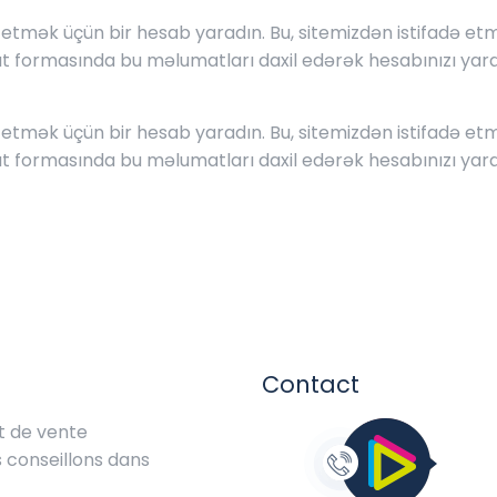
etmək üçün bir hesab yaradın. Bu, sitemizdən istifadə et
 formasında bu məlumatları daxil edərək hesabınızı yaradın
etmək üçün bir hesab yaradın. Bu, sitemizdən istifadə et
 formasında bu məlumatları daxil edərək hesabınızı yaradın
Contact
t de vente
 conseillons dans