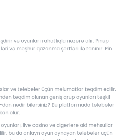
irir və oyunları rahatlıqla nəzərə alır. Pinup
əri və məşhur qazanma şərtləri ilə tanınır. Pin
lar və tələbələr üçün məlumatlar təqdim edilir.
findən təqdim olunan geniş qrup oyunları təşkil
ino-dan nədir bilərsiniz? Bu platformada tələbələr
kan olur.
oyunları, live casino və digərlərə aid məhsullar
dilir, bu da onlayn oyun oynayan tələbələr üçün