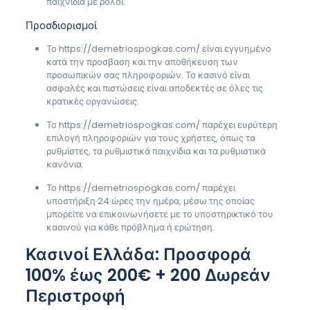
παιχνίδια με ρολόι.
Προσδιορισμοί
Το https://demetriospogkas.com/ είναι εγγυημένο
κατά την προσβαση και την αποθήκευση των
προσωπικών σας πληροφοριών. Το κασινό είναι
ασφαλές και πιστώσεις είναι αποδεκτές σε όλες τις
κρατικές οργανώσεις.
Το https://demetriospogkas.com/ παρέχει ευρύτερη
επιλογή πληροφοριών για τους χρήστες, όπως τα
ρυθμίστες, τα ρυθμιστικά παιχνίδια και τα ρυθμιστικά
κανόνια.
Το https://demetriospogkas.com/ παρέχει
υποστήριξη 24 ώρες την ημέρα, μέσω της οποίας
μπορείτε να επικοινωνήσετε με το υποστηρικτικό του
κασινού για κάθε πρόβλημα ή ερώτηση.
Κασινοί Ελλάδα: Προσφορά
100% έως 200€ + 200 Δωρεάν
Περιστροφή