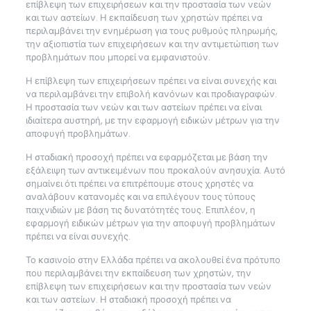
επίβλεψη των επιχειρήσεων και την προστασία των νεών
και των αστείων. Η εκπαίδευση των χρηστών πρέπει να
περιλαμβάνει την ενημέρωση για τους ρυθμούς πληρωμής,
την αξιοπιστία των επιχειρήσεων και την αντιμετώπιση των
προβλημάτων που μπορεί να εμφανιστούν.
Η επίβλεψη των επιχειρήσεων πρέπει να είναι συνεχής και
να περιλαμβάνει την επιβολή κανόνων και προδιαγραφών.
Η προστασία των νεών και των αστείων πρέπει να είναι
ιδιαίτερα αυστηρή, με την εφαρμογή ειδικών μέτρων για την
αποφυγή προβλημάτων.
Η σταδιακή προσοχή πρέπει να εφαρμόζεται με βάση την
εξάλειψη των αντικειμένων που προκαλούν ανησυχία. Αυτό
σημαίνει ότι πρέπει να επιτρέπουμε στους χρηστές να
αναλάβουν κατανομές και να επιλέγουν τους τύπους
παιχνιδιών με βάση τις δυνατότητές τους. Επιπλέον, η
εφαρμογή ειδικών μέτρων για την αποφυγή προβλημάτων
πρέπει να είναι συνεχής.
Το κασινοίο στην Ελλάδα πρέπει να ακολουθεί ένα πρότυπο
που περιλαμβάνει την εκπαίδευση των χρηστών, την
επίβλεψη των επιχειρήσεων και την προστασία των νεών
και των αστείων. Η σταδιακή προσοχή πρέπει να