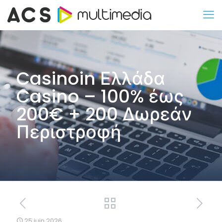
Casinoin Ελλάδα
Casino – 100% έως
200€ + 200 Δωρεάν
Περιστροφή
Secure crypto trading and staking gateway -
this wallet
- Start
trading, staking, and managing assets instantly.
25 juin 2026