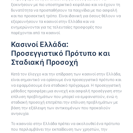
ξεκινήσουν με πιο υποστηρικτικό κεφάλαιο και να έχουν τη
δυνατότητα να προσπαθήσουν τα παιχνίδια με πιο ασφαλή
και πιο προσεκτική τρόπο. Είναι ιδανική για όσους θέλουν να
εξερευνήσουν τα κασινοί στην Ελλάδα και να
ενημερώνονται για τις τελευταίες προσφορές που
παρέχονται από τα κασινοί.
Κασινοί Ελλάδα:
Προσεγγιστικό Πρότυπο και
Σταδιακή Προσοχή
Κατά τον έλεγχο και την επίδραση των κασινοί στην Ελλάδα,
είναι σημαντικό να ορίσουμε ένα προσεγγιστικό πρότυπο και
να εφαρμόσουμε ένα σταδιακό πρόγραμμα. Η προσεγγιστική
μέθοδος προσφέρει μια συνεχή και ασφαλή προσέγγιση στην
επίλυση προβλημάτων που μπορεί να εμφανιστούν, ενώ η
σταδιακή προσοχή επιτρέπει την επίλυση προβλημάτων με
βάση την εξάλειψη των αντικειμένων που προκαλούν
ανησυχία.
Το κασινοίο στην Ελλάδα πρέπει να ακολουθεί ένα πρότυπο
που περιλαμβάνει την εκπαίδευση των χρηστών, την