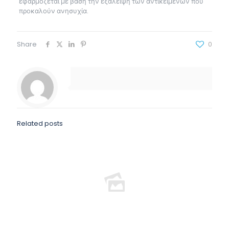
εφαρμόζεται με βάση την εξάλειψη των αντικειμένων που
προκαλούν ανησυχία.
Share
0
Related posts