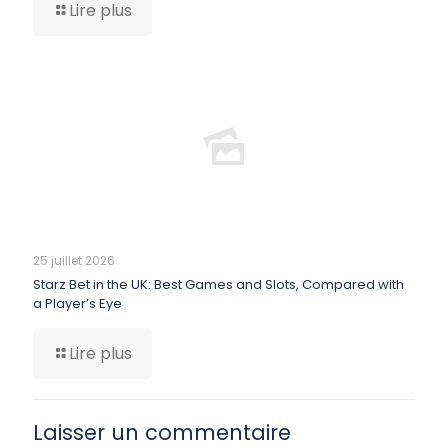
Lire plus
25 juillet 2026
Starz Bet in the UK: Best Games and Slots, Compared with
a Player’s Eye
Lire plus
Laisser un commentaire