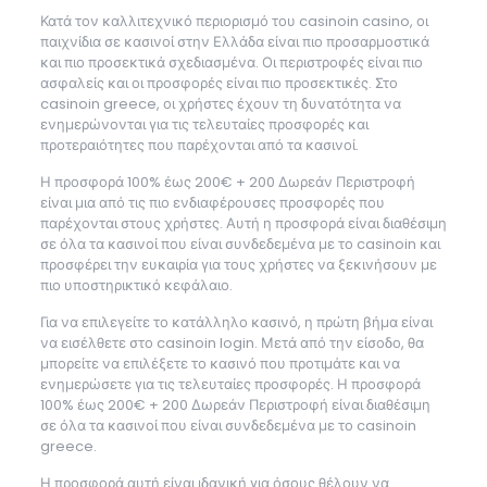
Κατά τον καλλιτεχνικό περιορισμό του casinoin casino, οι
παιχνίδια σε κασινοί στην Ελλάδα είναι πιο προσαρμοστικά
και πιο προσεκτικά σχεδιασμένα. Οι περιστροφές είναι πιο
ασφαλείς και οι προσφορές είναι πιο προσεκτικές. Στο
casinoin greece, οι χρήστες έχουν τη δυνατότητα να
ενημερώνονται για τις τελευταίες προσφορές και
προτεραιότητες που παρέχονται από τα κασινοί.
Η προσφορά 100% έως 200€ + 200 Δωρεάν Περιστροφή
είναι μια από τις πιο ενδιαφέρουσες προσφορές που
παρέχονται στους χρήστες. Αυτή η προσφορά είναι διαθέσιμη
σε όλα τα κασινοί που είναι συνδεδεμένα με το casinoin και
προσφέρει την ευκαιρία για τους χρήστες να ξεκινήσουν με
πιο υποστηρικτικό κεφάλαιο.
Για να επιλεγείτε το κατάλληλο κασινό, η πρώτη βήμα είναι
να εισέλθετε στο casinoin login. Μετά από την είσοδο, θα
μπορείτε να επιλέξετε το κασινό που προτιμάτε και να
ενημερώσετε για τις τελευταίες προσφορές. Η προσφορά
100% έως 200€ + 200 Δωρεάν Περιστροφή είναι διαθέσιμη
σε όλα τα κασινοί που είναι συνδεδεμένα με το casinoin
greece.
Η προσφορά αυτή είναι ιδανική για όσους θέλουν να