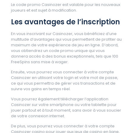
Le code promo Casinozer est valable pour les nouveaux
joueurs et est sujet à modification.
Les avantages de l’inscription
En vous inscrivant sur Casinozer, vous bénéficiez d’une
multitude d’avantages qui vous permettent de profiter au
maximum de votre expérience de jeu en ligne. D’abord,
vous obtiendrez un code promo unique qui vous
donnera accès à des bonus exceptionnels, tels que 100
FreeSpins sans mise à wager.
Ensuite, vous pourrez vous connecter à votre compte
Casinozer en utilisant votre login et votre mot de passe,
ce qui vous permettra de gérer vos transactions et de
suivre vos gains en temps réel.
Vous pourrez également télécharger l’application
Casinozer sur votre smartphone ou votre tablette pour
jouer partout et à tout moment, sans avoir à vous soucier
de votre connexion internet.
De plus, vous pourrez vous connecter à votre compte
Casinozer casino pour jouer aux jeux de casino en ligne,