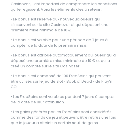
Casinozer, il est important de comprendre les conditions
qui le régissent. Voici les éléments clés à retenir :
• Le bonus est réservé aux nouveaux joueurs qui
s’inscrivent sur le site Casinozer et qui déposent une
première mise minimale de 10 €.
• Le bonus est valable pour une période de 7 jours à
compter de la date de la première mise.
• Le bonus est attribué automatiquement au joueur qui a
déposé une première mise minimale de 10 € et qui a
créé un compte sur le site Casinozer.
• Le bonus est composé de 100 FreeSpins qui peuvent
être utilisés sur le jeu de slot « Book of Dead » de Play’n
GO.
• Les FreeSpins sont valables pendant 7 jours à compter
de la date de leur attribution.
• Les gains générés par les FreeSpins sont considérés
comme des fonds de jeu et peuvent être retirés une fois
que le joueur a atteint un certain seuil de gains.