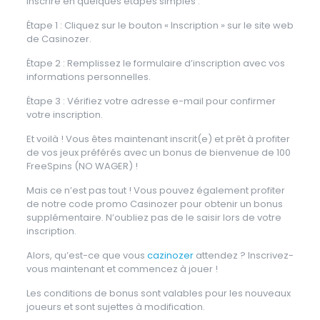
inscrire en quelques étapes simples :
Étape 1 : Cliquez sur le bouton « Inscription » sur le site web
de Casinozer.
Étape 2 : Remplissez le formulaire d’inscription avec vos
informations personnelles.
Étape 3 : Vérifiez votre adresse e-mail pour confirmer
votre inscription.
Et voilà ! Vous êtes maintenant inscrit(e) et prêt à profiter
de vos jeux préférés avec un bonus de bienvenue de 100
FreeSpins (NO WAGER) !
Mais ce n’est pas tout ! Vous pouvez également profiter
de notre code promo Casinozer pour obtenir un bonus
supplémentaire. N’oubliez pas de le saisir lors de votre
inscription.
Alors, qu’est-ce que vous
cazinozer
attendez ? Inscrivez-
vous maintenant et commencez à jouer !
Les conditions de bonus sont valables pour les nouveaux
joueurs et sont sujettes à modification.