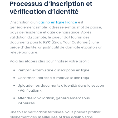
Processus d’inscription et
vérification d’identité
L’inscription à un
casino en ligne France
est
généralement simple : adresse e‑mail, mot de passe,
pays de résidence et date de naissance. Après
validation du compte, le joueur doit fournir des
documents pour la
KYC
(Know Your Customer) : une
pièce d’identité, un justificatif de domicile et parfois un
relevé bancaire.
Voici les étapes clés pour finaliser votre profil :
Remplir le formulaire d’inscription en ligne.
Confirmer l’adresse e‑mail via le lien reçu.
Uploader les documents d’identité dans la section
« Vérification ».
Attendre la validation, généralement sous
24 heures.
Une fois la vérification terminée, vous pouvez profiter
pleinement des
meilleures offres casino
sans