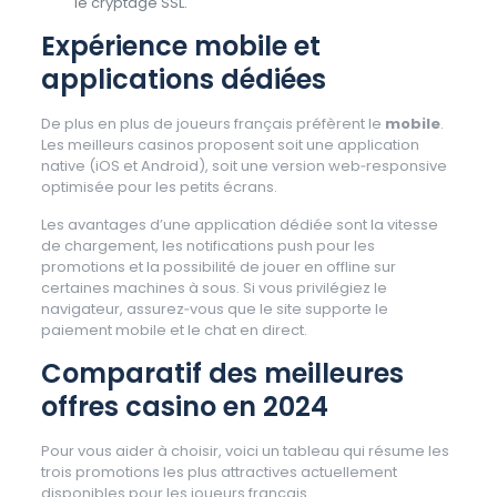
le cryptage SSL.
Expérience mobile et
applications dédiées
De plus en plus de joueurs français préfèrent le
mobile
.
Les meilleurs casinos proposent soit une application
native (iOS et Android), soit une version web‑responsive
optimisée pour les petits écrans.
Les avantages d’une application dédiée sont la vitesse
de chargement, les notifications push pour les
promotions et la possibilité de jouer en offline sur
certaines machines à sous. Si vous privilégiez le
navigateur, assurez‑vous que le site supporte le
paiement mobile et le chat en direct.
Comparatif des meilleures
offres casino en 2024
Pour vous aider à choisir, voici un tableau qui résume les
trois promotions les plus attractives actuellement
disponibles pour les joueurs français.