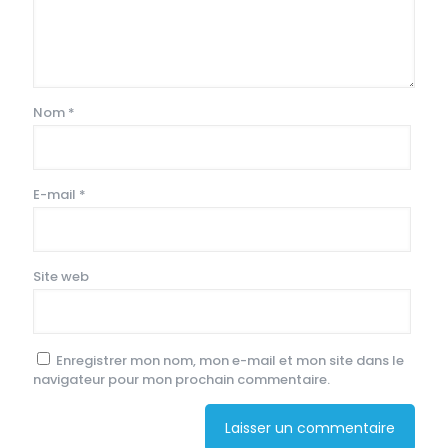
Nom
*
E-mail
*
Site web
Enregistrer mon nom, mon e-mail et mon site dans le
navigateur pour mon prochain commentaire.