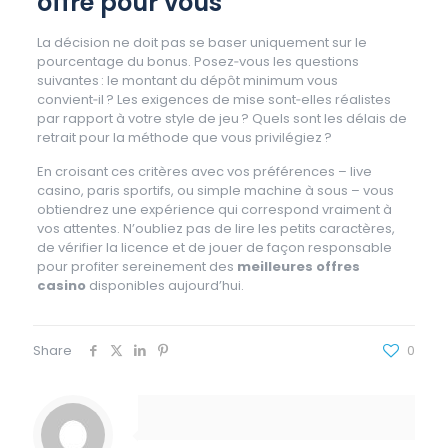
offre pour vous
La décision ne doit pas se baser uniquement sur le
pourcentage du bonus. Posez‑vous les questions
suivantes : le montant du dépôt minimum vous
convient‑il ? Les exigences de mise sont‑elles réalistes
par rapport à votre style de jeu ? Quels sont les délais de
retrait pour la méthode que vous privilégiez ?
En croisant ces critères avec vos préférences – live
casino, paris sportifs, ou simple machine à sous – vous
obtiendrez une expérience qui correspond vraiment à
vos attentes. N’oubliez pas de lire les petits caractères,
de vérifier la licence et de jouer de façon responsable
pour profiter sereinement des
meilleures offres
casino
disponibles aujourd’hui.
Share
0