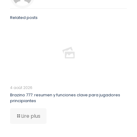
Related posts
4 août 2026
Brazino 777: resumen y funciones clave para jugadores
principiantes
Lire plus