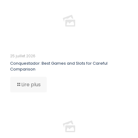
25 juillet 2026
Conquestador: Best Games and Slots for Careful
Comparison
Lire plus