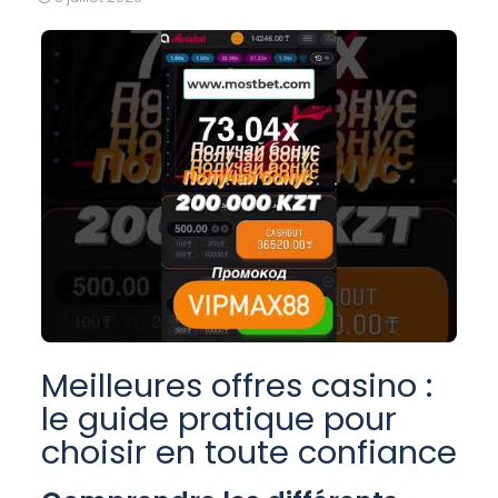
Meilleures offres casino :
le guide pratique pour
choisir en toute confiance