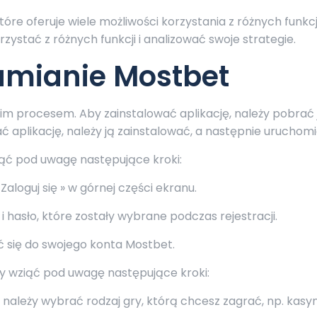
óre oferuje wiele możliwości korzystania z różnych funkcji,
zystać z różnych funkcji i analizować swoje strategie.
hamianie Mostbet
kim procesem. Aby zainstalować aplikację, należy pobrać j
 aplikację, należy ją zainstalować, a następnie uruchomi
wziąć pod uwagę następujące kroki:
 Zaloguj się » w górnej części ekranu.
 hasło, które zostały wybrane podczas rejestracji.
wać się do swojego konta Mostbet.
ży wziąć pod uwagę następujące kroki:
 należy wybrać rodzaj gry, którą chcesz zagrać, np. kasyn