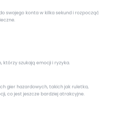
 do swojego konta w kilka sekund i rozpocząć
ieczne.
 którzy szukają emocji i ryzyka.
ch gier hazardowych, takich jak ruletka,
i, co jest jeszcze bardziej atrakcyjne.