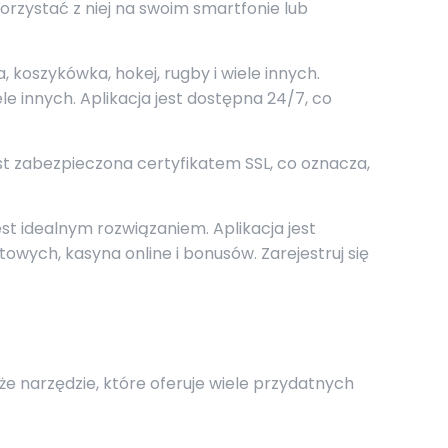
korzystać z niej na swoim smartfonie lub
 koszykówka, hokej, rugby i wiele innych.
ele innych. Aplikacja jest dostępna 24/7, co
est zabezpieczona certyfikatem SSL, co oznacza,
jest idealnym rozwiązaniem. Aplikacja jest
towych, kasyna online i bonusów. Zarejestruj się
kże narzędzie, które oferuje wiele przydatnych