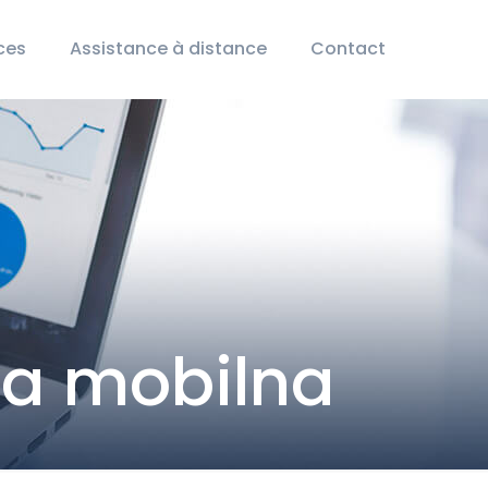
ces
Assistance à distance
Contact
ja mobilna