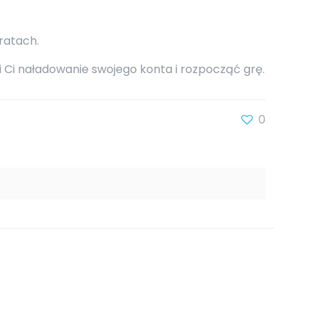
ratach.
i Ci naładowanie swojego konta i rozpocząć grę.
0