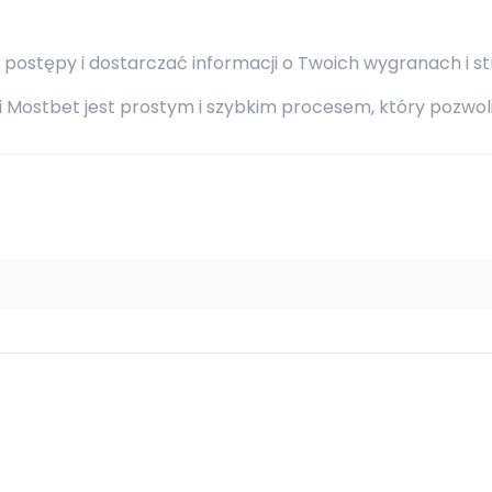
.
postępy i dostarczać informacji o Twoich wygranach i st
cji Mostbet jest prostym i szybkim procesem, który pozwol