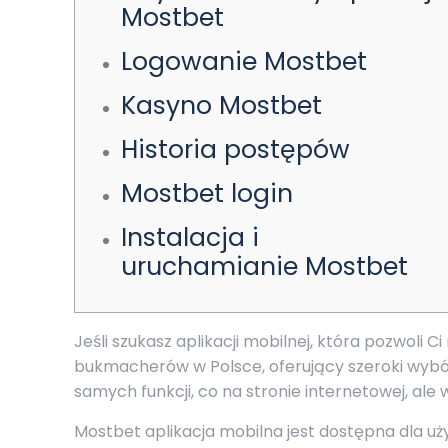
Mostbet
Logowanie Mostbet
Kasyno Mostbet
Historia postępów
Mostbet login
Instalacja i
uruchamianie Mostbet
Jeśli szukasz aplikacji mobilnej, która pozwoli C
bukmacherów w Polsce, oferujący szeroki wybór
samych funkcji, co na stronie internetowej, ale
Mostbet aplikacja mobilna jest dostępna dla uż