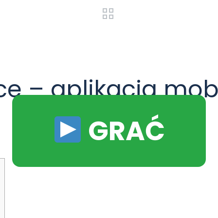
 Start trading, staking, and managing assets instantly.
ce – aplikacja mob
GRAĆ