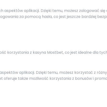
h aspektów aplikacji. Dzięki temu, możesz zalogować się
 logowania za pomocą hasła, co jest jeszcze bardziej bezp
ść korzystania z kasyna Mostbet, co jest idealne dla tych,
spektów aplikacji. Dzięki temu, możesz korzystać z różny
et oferuje także możliwość korzystania z bonusów i promocj