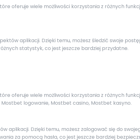
óre oferuje wiele możliwości korzystania z różnych funkcji,
pektów aplikacji. Dzięki temu, możesz śledzić swoje postęp
óżnych statystyk, co jest jeszcze bardziej przydatne.
óre oferuje wiele możliwości korzystania z różnych funkcji
, Mostbet logowanie, Mostbet casino, Mostbet kasyno.
ów aplikacji. Dzięki temu, możesz zalogować się do swoje
wania za pomocą hasła, co jest jeszcze bardziej bezpiecz