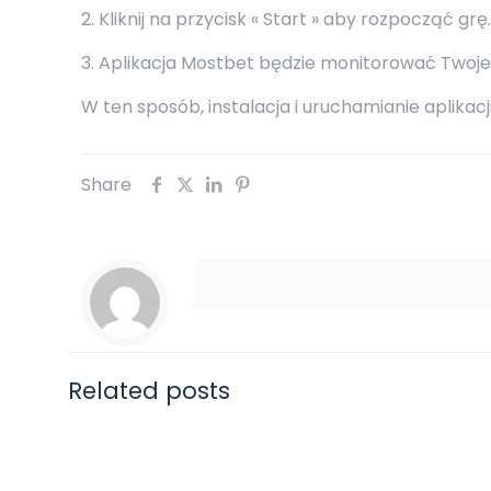
2. Kliknij na przycisk « Start » aby rozpocząć grę
3. Aplikacja Mostbet będzie monitorować Twoje 
W ten sposób, instalacja i uruchamianie aplika
Share
Related posts