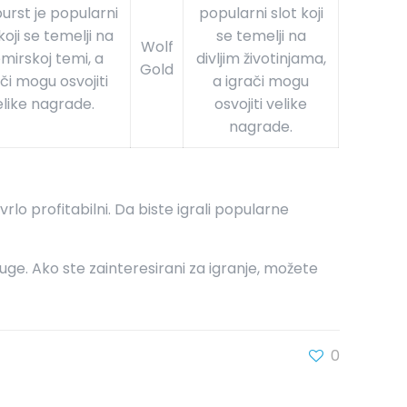
urst je popularni
popularni slot koji
koji se temelji na
se temelji na
Wolf
mirskoj temi, a
divljim životinjama,
Gold
či mogu osvojiti
a igrači mogu
elike nagrade.
osvojiti velike
nagrade.
rlo profitabilni. Da biste igrali popularne
ge. Ako ste zainteresirani za igranje, možete
0