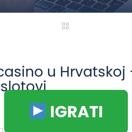
 Start trading, staking, and managing assets instantly.
casino u Hrvatskoj
 slotovi
IGRATI