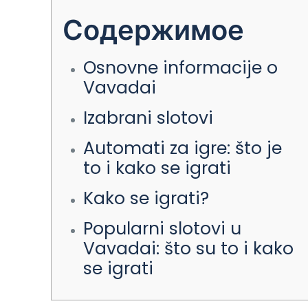
Содержимое
Osnovne informacije o
Vavadai
Izabrani slotovi
Automati za igre: što je
to i kako se igrati
Kako se igrati?
Popularni slotovi u
Vavadai: što su to i kako
se igrati