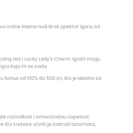
a online kasina nudi širok spektar igara, od
izzling Hot i Lucky Lady’s Charm. Igrači mogu
igru koja im se sviđa.
u bonus od 100% do 500 kn, što je idealno za
aže raznolikost i emocionalnu napetost.
ve što trebate učiniti je izabrati automata,