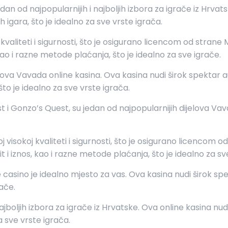
edan od najpopularnijih i najboljih izbora za igrače iz Hrvat
igara, što je idealno za sve vrste igrača.
kvaliteti i sigurnosti, što je osigurano licencom od stran
kao i razne metode plaćanja, što je idealno za sve igrače.
lova Vavada online kasina. Ova kasina nudi širok spektar au
to je idealno za sve vrste igrača.
st i Gonzo’s Quest, su jedan od najpopularnijih dijelova Va
 visokoj kvaliteti i sigurnosti, što je osigurano licencom
t i iznos, kao i razne metode plaćanja, što je idealno za sv
e casino je idealno mjesto za vas. Ova kasina nudi širok spe
ače.
jboljih izbora za igrače iz Hrvatske. Ova online kasina nudi
a sve vrste igrača.