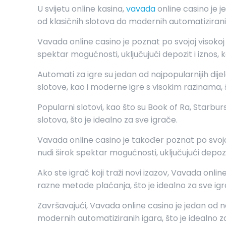
U svijetu online kasina,
vavada
online casino je j
od klasičnih slotova do modernih automatiziranih 
Vavada online casino je poznat po svojoj visokoj 
spektar mogućnosti, uključujući depozit i iznos, 
Automati za igre su jedan od najpopularnijih dije
slotove, kao i moderne igre s visokim razinama, š
Popularni slotovi, kao što su Book of Ra, Starbur
slotova, što je idealno za sve igrače.
Vavada online casino je također poznat po svojoj
nudi širok spektar mogućnosti, uključujući depozi
Ako ste igrač koji traži novi izazov, Vavada onlin
razne metode plaćanja, što je idealno za sve igr
Završavajući, Vavada online casino je jedan od na
modernih automatiziranih igara, što je idealno z