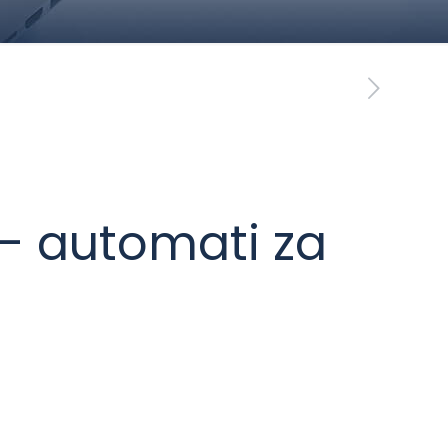
 – automati za