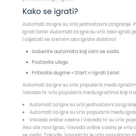
Kako se igrati?
Automati za igre su vrlo jednostavni za igranje. 
igrati ćete! Automati za igre su vrlo lako igrati, 
i osjećati se sretnim ako igrate dobitno!
Izaberite automata koji vam se sviđa
Postavite ulogu
Pritisnite dugme « Start » i igrati ćete!
Automati za igre su vrlo popularni među igračima
Vavada hr vrlo popularni među igračima koji tra
Automati za igre su vrlo jednostavni za igranj
Automati za igre su vrlo popularni među igra
Vavada online casino i Vavada hr su vrlo pop
Ako ste novi igrac, Vavada online casino je vrlo 
se sviđa. Takođe, Vavada hr je vrlo popularna m